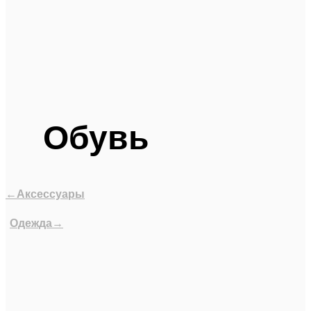
Обувь
←Аксессуары
Одежда→