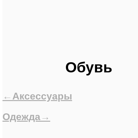
Обувь
←Аксессуары
Одежда→