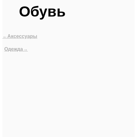
Обувь
←Аксессуары
Одежда→