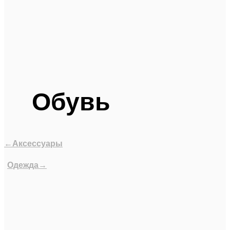
Обувь
←Аксессуары
Одежда→