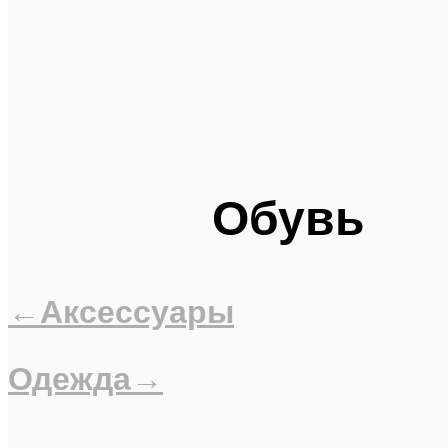
Обувь
←Аксессуары
Одежда→