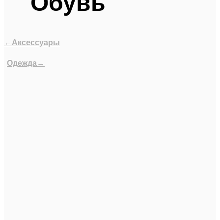
Обувь
←Аксессуары
Одежда→