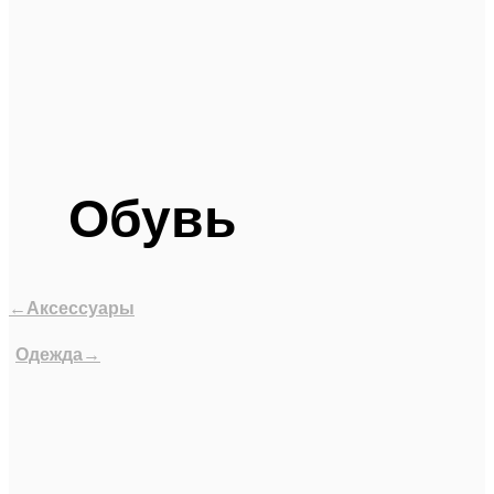
Обувь
←Аксессуары
Одежда→