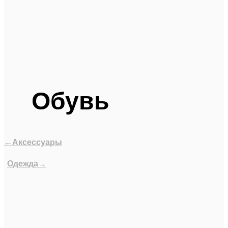
Обувь
←Аксессуары
Одежда→