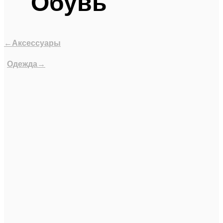
Обувь
←Аксессуары
Одежда→