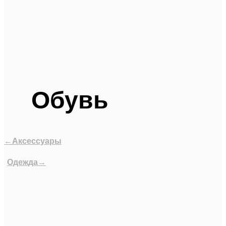
Обувь
←Аксессуары
Одежда→