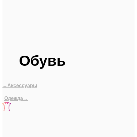
Обувь
←Аксессуары
Одежда→