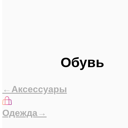
Обувь
←Аксессуары
Одежда→