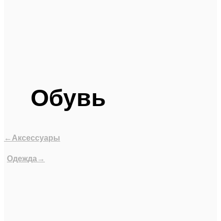
Обувь
←Аксессуары
Одежда→