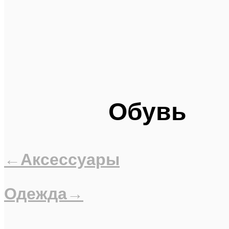
Обувь
←Аксессуары
Одежда→