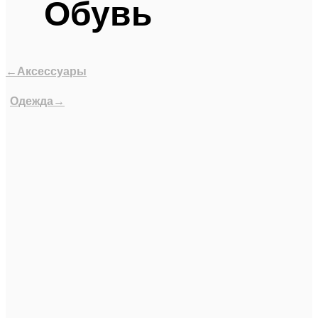
Обувь
←Аксессуары
Одежда→