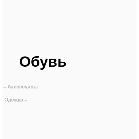
Обувь
←Аксессуары
Одежда→