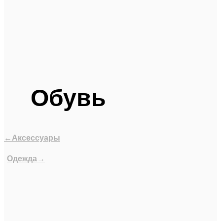
Обувь
←Аксессуары
Одежда→