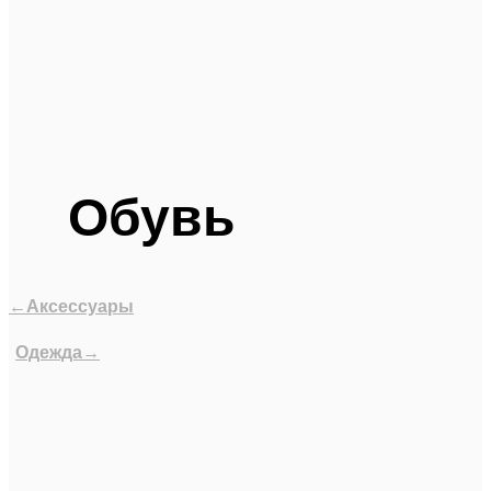
Обувь
←Аксессуары
Одежда→