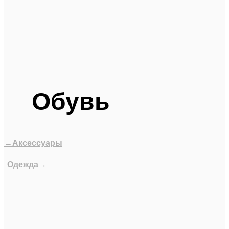
Обувь
←Аксессуары
Одежда→