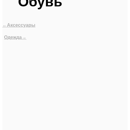
Обувь
←Аксессуары
Одежда→