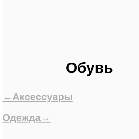
Обувь
←Аксессуары
Одежда→