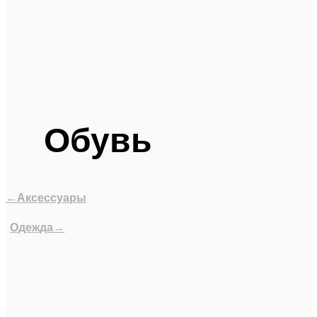
Обувь
←Аксессуары
Одежда→