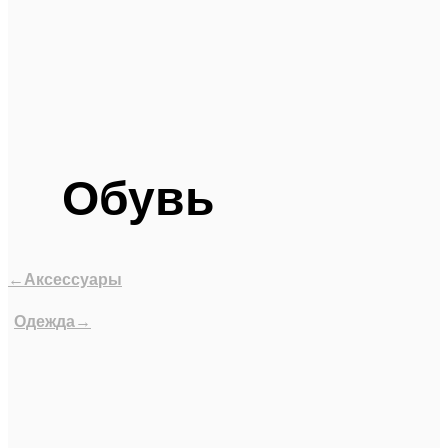
Обувь
←Аксессуары
Одежда→