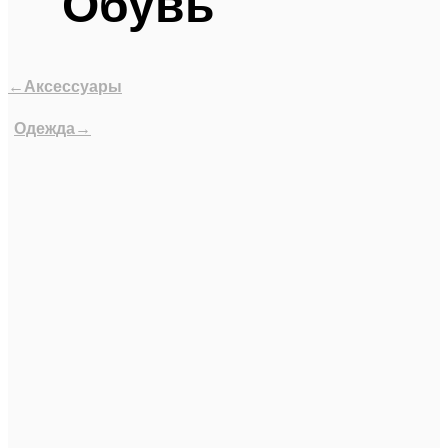
Обувь
←Аксессуары
Одежда→