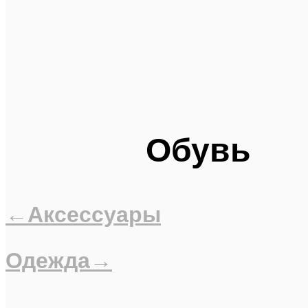
Обувь
←Аксессуары
Одежда→