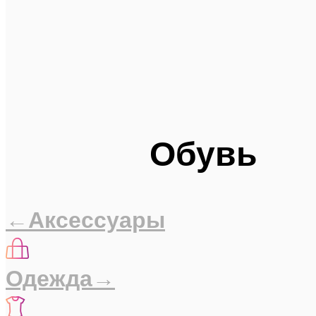
Обувь
←Аксессуары
Одежда→