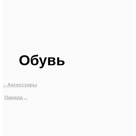
Обувь
←Аксессуары
Одежда→