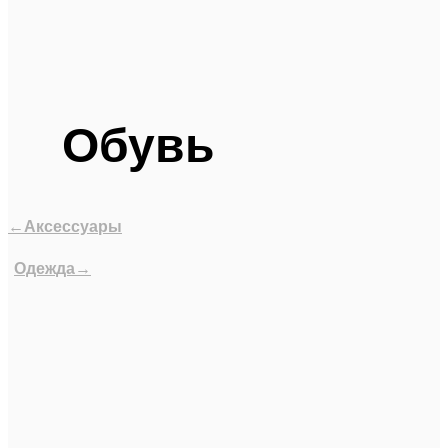
Обувь
←Аксессуары
Одежда→