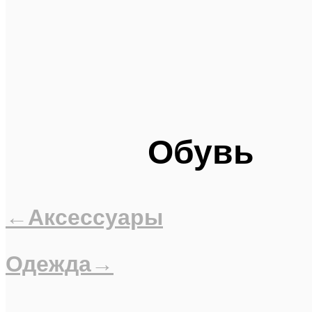
Обувь
←Аксессуары
Одежда→