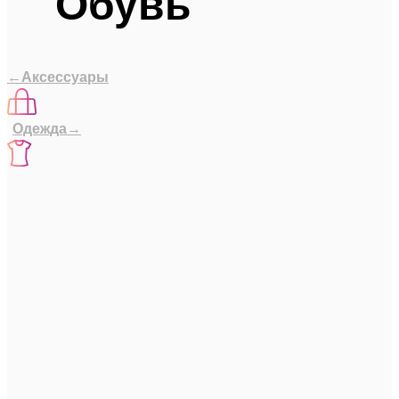
Обувь
←Аксессуары
Одежда→