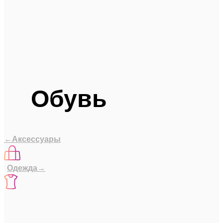
Обувь
←Аксессуары
Одежда→