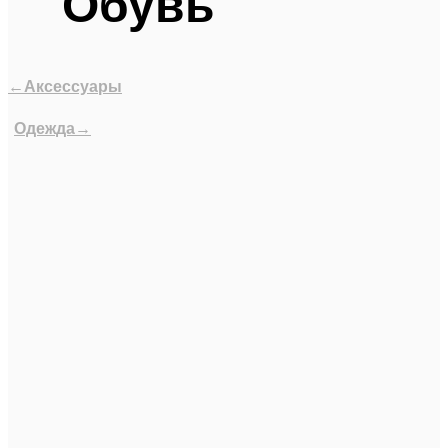
Обувь
←Аксессуары
Одежда→