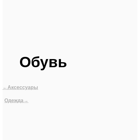
Обувь
←Аксессуары
Одежда→