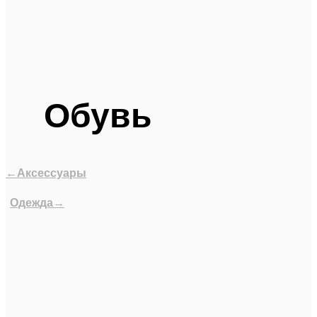
Обувь
←Аксессуары
Одежда→