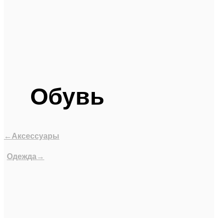
Обувь
←Аксессуары
Одежда→