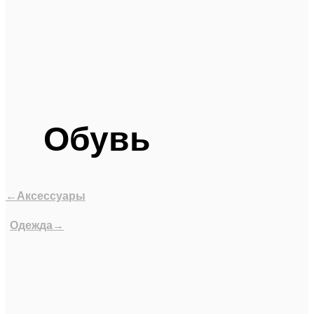
Обувь
←Аксессуары
Одежда→