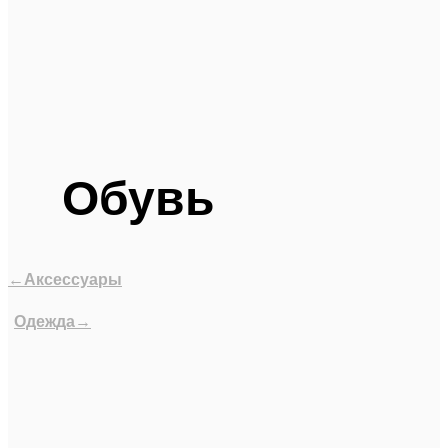
Обувь
←Аксессуары
Одежда→