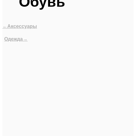
Обувь
←Аксессуары
Одежда→