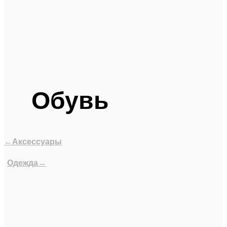
Обувь
←Аксессуары
Одежда→