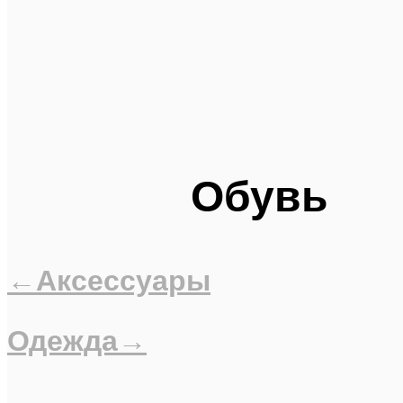
Обувь
←Аксессуары
Одежда→