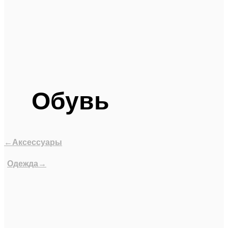
Обувь
←Аксессуары
Одежда→