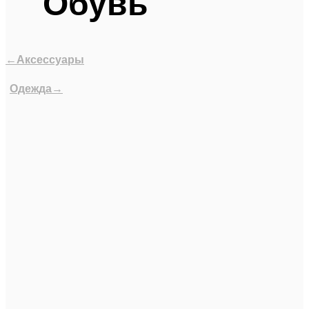
Обувь
←Аксессуары
Одежда→