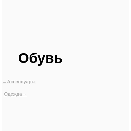
Обувь
←Аксессуары
Одежда→