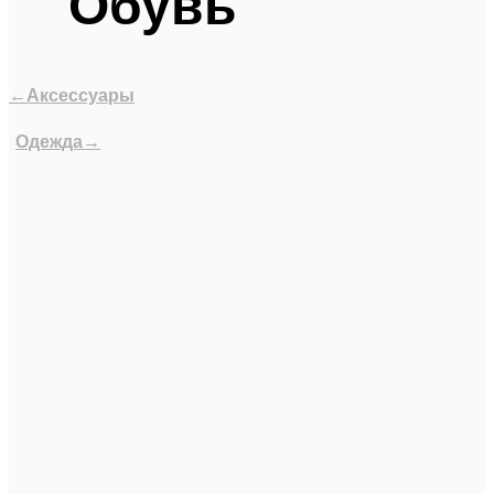
Обувь
←Аксессуары
Одежда→