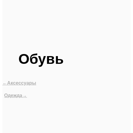
Обувь
←Аксессуары
Одежда→