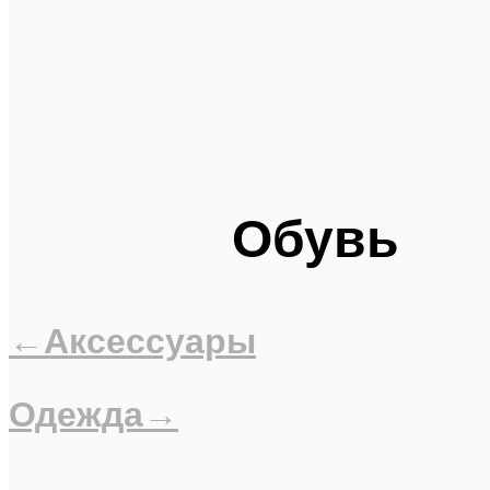
Обувь
←Аксессуары
Одежда→