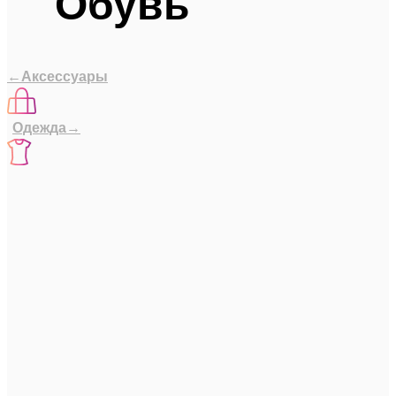
Обувь
←Аксессуары
Одежда→