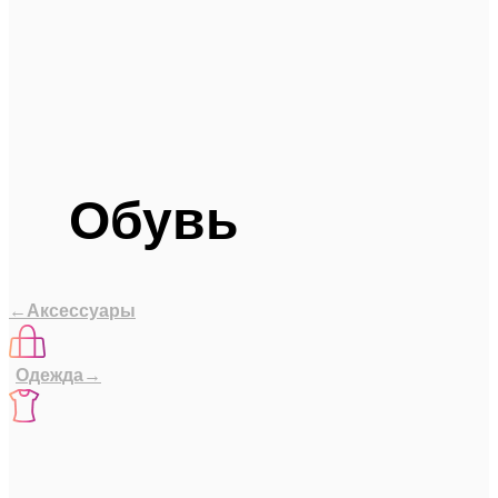
Обувь
←Аксессуары
Одежда→