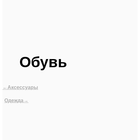
Обувь
←Аксессуары
Одежда→