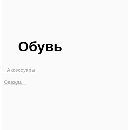
Обувь
←Аксессуары
Одежда→