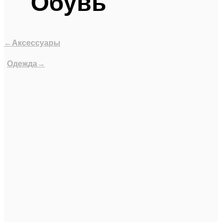
Обувь
←Аксессуары
Одежда→