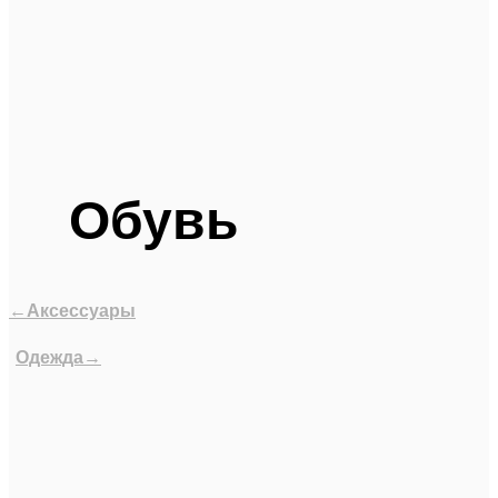
Обувь
←Аксессуары
Одежда→