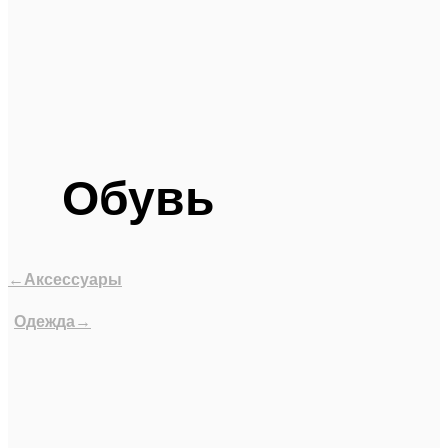
Обувь
←Аксессуары
Одежда→