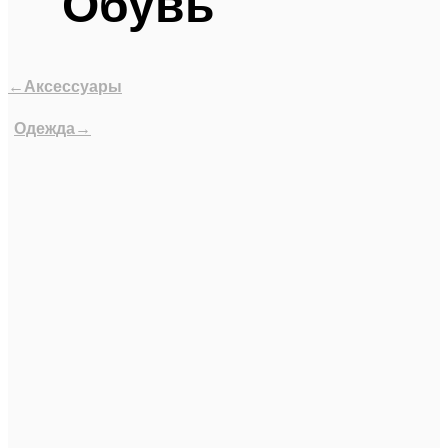
Обувь
←Аксессуары
Одежда→