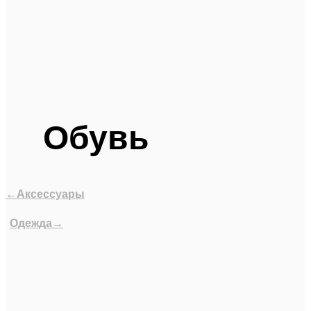
Обувь
←Аксессуары
Одежда→