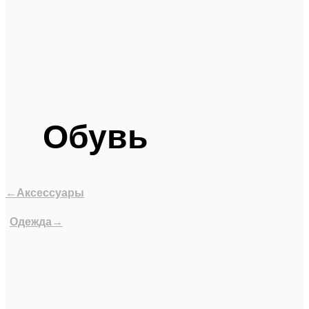
Обувь
←Аксессуары
Одежда→