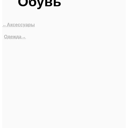
Обувь
←Аксессуары
Одежда→