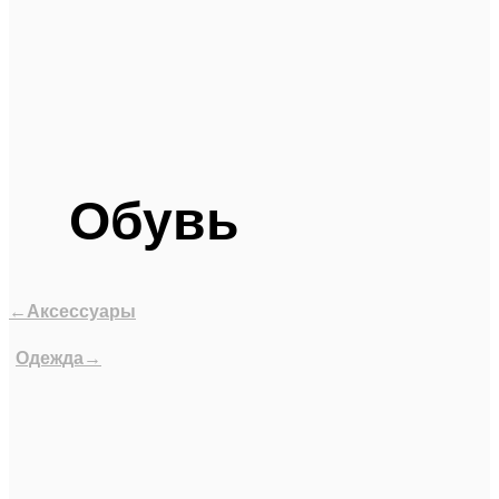
Обувь
←Аксессуары
Одежда→