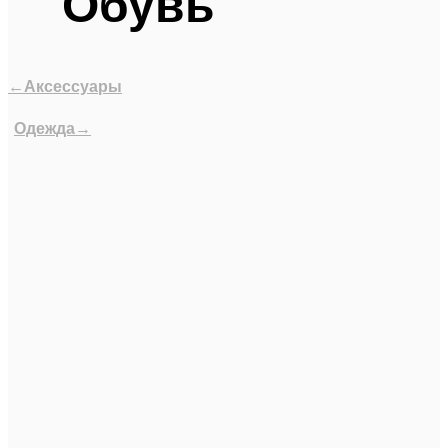
Обувь
←Аксессуары
Одежда→