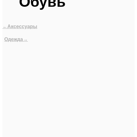
Обувь
←Аксессуары
Одежда→