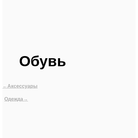
Обувь
←Аксессуары
Одежда→