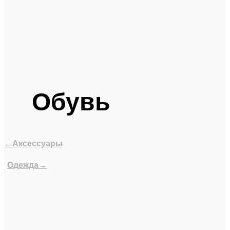
Обувь
←Аксессуары
Одежда→