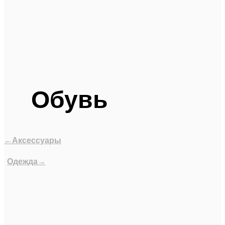
Обувь
←Аксессуары
Одежда→