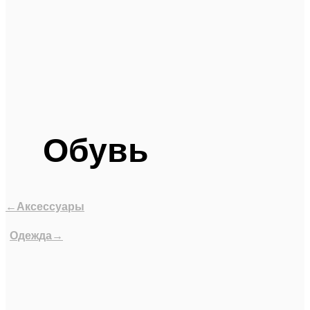
Обувь
←Аксессуары
Одежда→