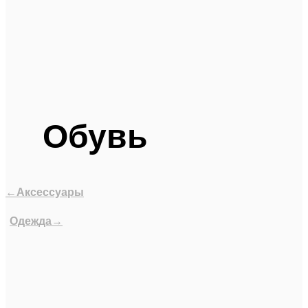
Обувь
←Аксессуары
Одежда→