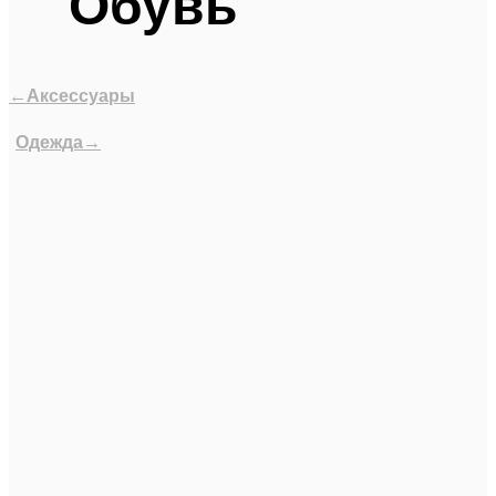
Обувь
←Аксессуары
Одежда→