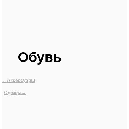
Обувь
←Аксессуары
Одежда→