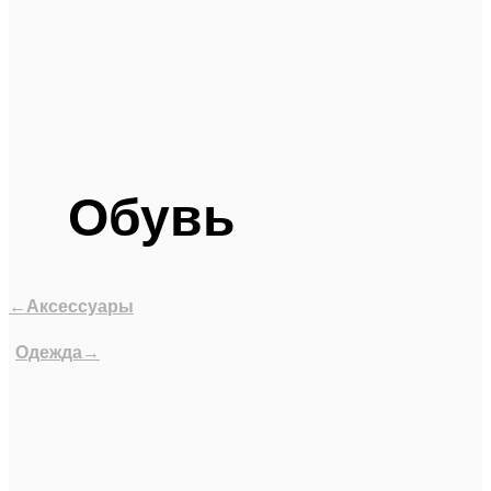
Обувь
←Аксессуары
Одежда→