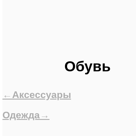
Обувь
←Аксессуары
Одежда→