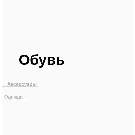
Обувь
←Аксессуары
Одежда→