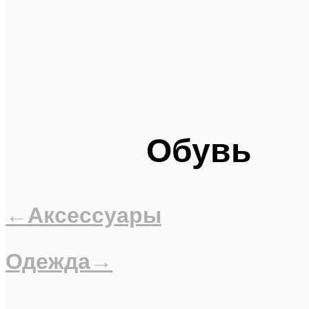
Обувь
←Аксессуары
Одежда→