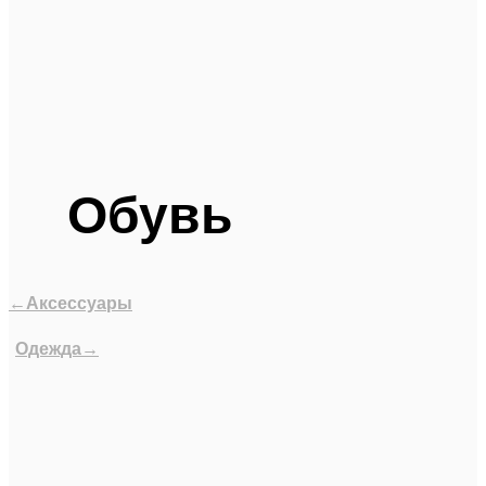
Обувь
←Аксессуары
Одежда→